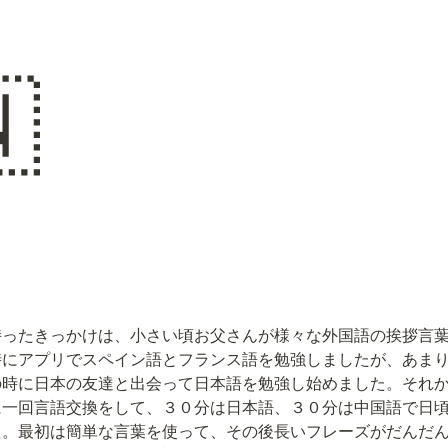

持ったきっかけは、小さい頃お父さんが様々な外国語の挨拶言
時にアプリでスペイン語とフランス語を勉強しましたが、あま
の時に日本の友達と出会って日本語を勉強し始めました。それ
に一回言語交換をして、３０分は日本語、３０分は中国語で日
た。最初は簡単な言葉を使って、その後長いフレーズがだんだ