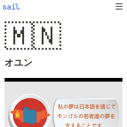
🇲🇳
オユン