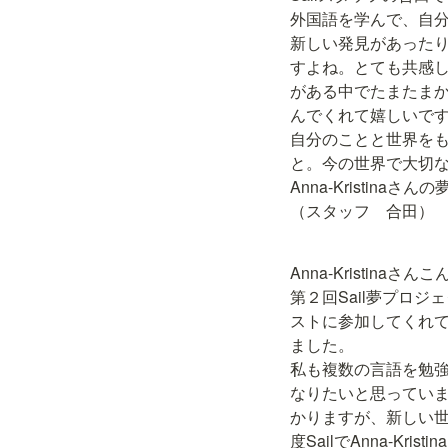
外国語を学んで、自
新しい発見があった
すよね。とても共感
がある中でたまたま
んでくれて嬉しいです
自分のことと世界を
と。今の世界で大切な
Anna-Kristina
（スタッフ　合田）
Anna-Kristinaさん
第２回Sail夢プロ
ストに参加してくれ
ました。

私も複数の言語を勉
なりたいと思ってい
かりますが、新しい
度SailでAnna-Kri