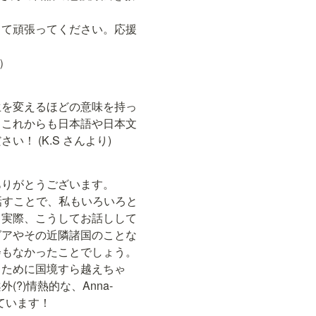
って頑張ってください。応援
べ）
生を変えるほどの意味を持っ
。これからも日本語や日本文
！ (K.S さんより)
ありがとうございます。
aさんと話すことで、私もいろいろと
。実際、こうしてお話しして
グアやその近隣諸国のことな
もなかったことでしょう。

るために国境すら越えちゃ
(?)情熱的な、Anna-
しています！